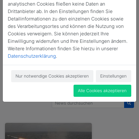
analytischen Cookies fließen keine Daten an
Drittanbieter ab. In den Einstellungen finden Sie
#GIDSessay 1/2026
GIDS in den Medien
Detailinformationen zu den einzelnen Cookies sowie
des Verarbeitungsortes und können die Nutzung von
#GIDSinterview
#GIDSnews
Cookies verweigern. Sie können jederzeit Ihre
Einwilligung widerrufen und Ihre Einstellungen ändern.
#GIDSresearch 2/2026
#GIDSstatement 2/2026
Weitere Informationen finden Sie hierzu in unserer
#GIDSstatement 3/2026
Datenschutzerklärung
.
#GIDSstatement 4/2026
Publikationen
Nur notwendige Cookies akzeptieren
Einstellungen
Alle Cookies akzeptieren
News durchsuchen