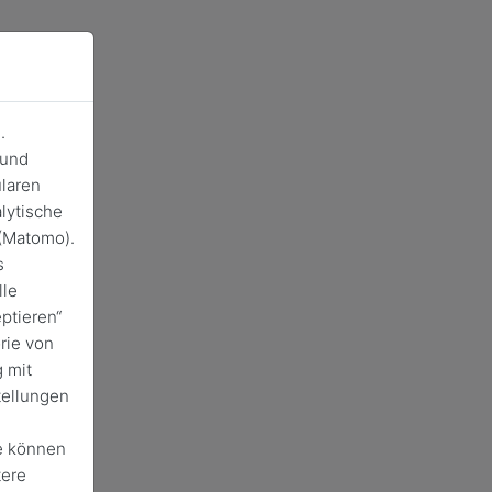
.
 und
laren
lytische
(Matomo).
s
lle
ptieren“
rie von
 mit
tellungen
e können
tere