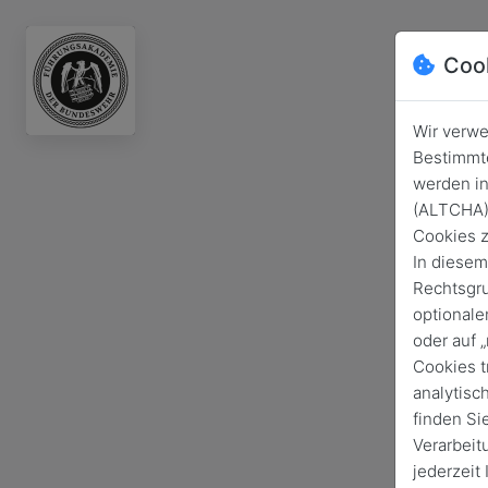
Coo
Wir verwe
Bestimmte
werden in
(ALTCHA) 
Cookies z
In diesem
Rechtsgru
optionale
oder auf 
Cookies t
analytisc
finden Si
Verarbeit
jederzeit