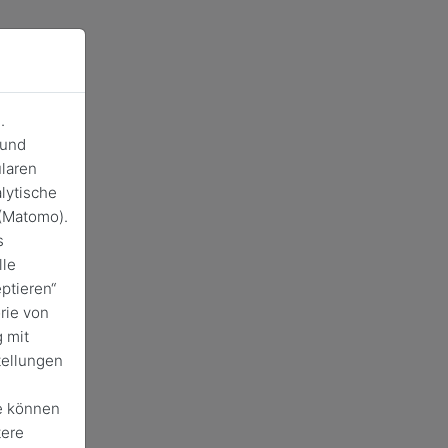
.
 und
laren
lytische
(Matomo).
s
lle
ptieren“
rie von
 mit
tellungen
e können
tere