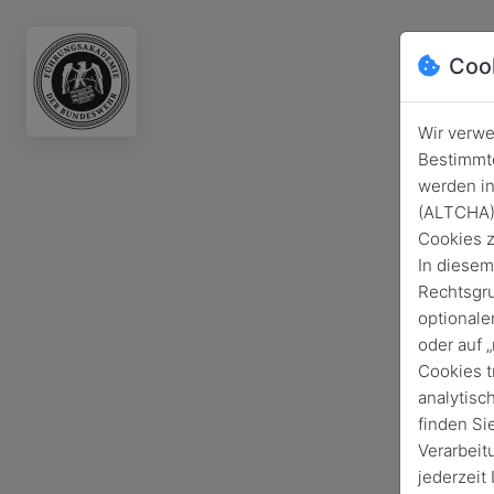
Coo
Wir verwe
Bestimmte
werden in
(ALTCHA) 
Cookies z
In diesem
Rechtsgru
optionale
oder auf 
Cookies t
analytisc
finden Si
Verarbeit
jederzeit