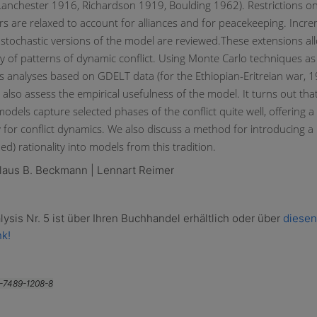
(Lanchester 1916, Richardson 1919, Boulding 1962). Restrictions o
s are relaxed to account for alliances and for peacekeeping. Incre
s stochastic versions of the model are reviewed.
These extensions all
ty of patterns of dynamic conflict. Using Monte Carlo techniques as 
es analyses based on GDELT data (for the Ethiopian-Eritreian war, 
also assess the empirical usefulness of the model. It turns out that
dels capture selected phases of the conflict quite well, offering a 
for conflict dynamics. We also discuss a method for introducing 
d) rationality into models from this tradition.
Klaus B. Beckmann | Lennart Reimer
ysis Nr. 5 ist über Ihren Buchhandel erhältlich oder über
diesen
nk!
-7489-1208-8