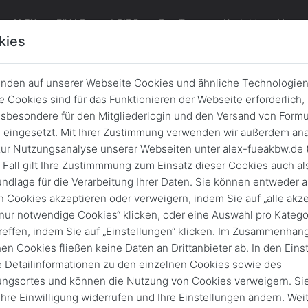
ALEX
FüAkBw und GIDS
Das Team
Kontakt
Verans
kies
nden auf unserer Webseite Cookies und ähnliche Technologien
 Cookies sind für das Funktionieren der Webseite erforderlich,
 GIDS-Publikation aus der Reihe 
sbesondere für den Mitgliederlogin und den Versand von Formu
lysis": An Enquiry Into Linear Conf
eingesetzt. Mit Ihrer Zustimmung verwenden wir außerdem ana
Models
ur Nutzungsanalyse unserer Webseiten unter alex-fueakbw.de 
 Fall gilt Ihre Zustimmmung zum Einsatz dieser Cookies auch al
Zurück
1. Juni 2021
Publikationen
ndlage für die Verarbeitung Ihrer Daten. Sie können entweder a
n Cookies akzeptieren oder verweigern, indem Sie auf „alle akze
„nur notwendige Cookies“ klicken, oder eine Auswahl pro Katego
reffen, indem Sie auf „Einstellungen“ klicken. Im Zusammenhang
hen Cookies fließen keine Daten an Drittanbieter ab. In den Eins
e Detailinformationen zu den einzelnen Cookies sowie des
ungsortes und können die Nutzung von Cookies verweigern. Si
 Ihre Einwilligung widerrufen und Ihre Einstellungen ändern. Wei