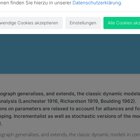
onen finden Sie hierzu in unserer
Datenschutzerklärung
.
wendige Cookies akzeptieren
Einstellungen
Alle Cookies ak
ograph generalises, and extends, the classic dynamic models
 analysis (Lanchester 1916, Richardson 1919, Boulding 1962).
ons on parameters are relaxed to account for alliances and fo
ping. Incrementalist as well as stochastic versions of the mo
.
graph generalises, and extends, the classic dynamic models in conf