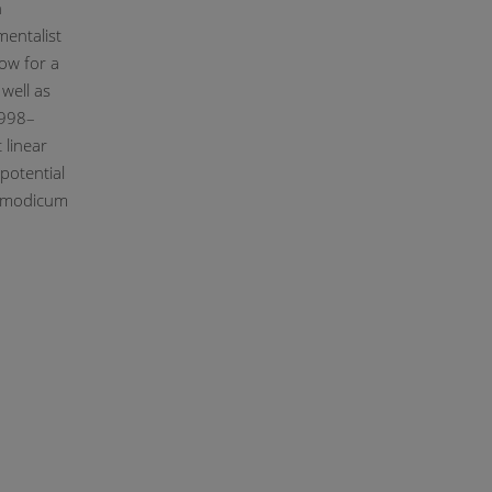
n
mentalist
ow for a
well as
1998–
 linear
potential
a modicum