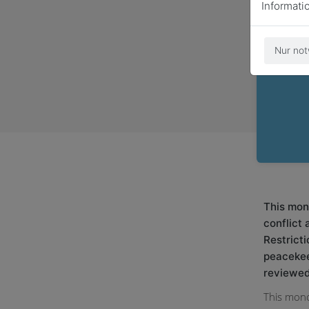
Informati
Nur not
This mon
conflict
Restricti
peacekee
reviewed
This mono