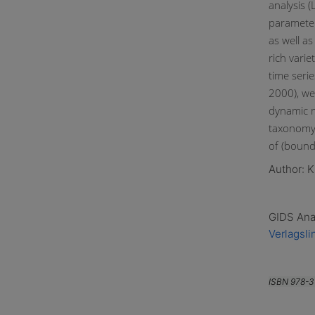
analysis 
parameter
as well a
rich varie
time seri
2000), we 
dynamic mo
taxonomy 
of (bounde
Author: 
GIDS Anal
Verlagsli
ISBN 978-3