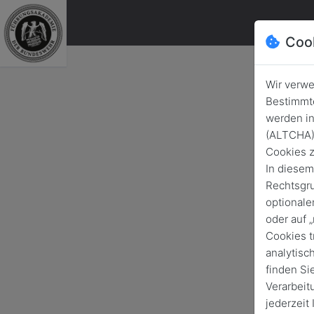
Coo
Wir verwe
Bestimmte
Neue
werden in
Ana
(ALTCHA) 
Cookies z
In diesem
Rechtsgru
optionale
oder auf 
Cookies t
analytisc
finden Si
Verarbeit
jederzeit