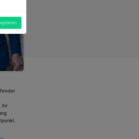
zeptieren
efender
 ihr
ung
lpunkt.
st