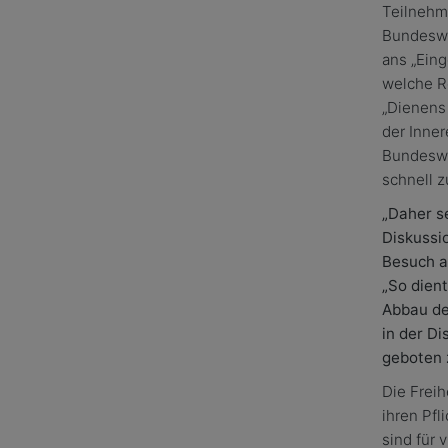
Teilnehme
Bundeswe
ans „Eing
welche R
„Dienens 
der Inne
Bundesweh
schnell 
„Daher s
Diskussio
Besuch 
„So dien
Abbau de
in der D
geboten
Die Frei
ihren Pfl
sind für 