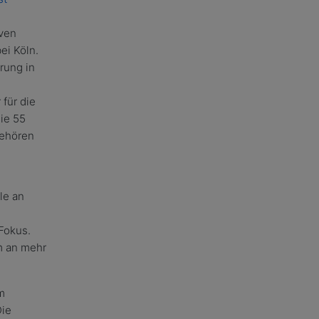
iven
ei Köln.
rung in
für die
Die 55
gehören
Fokus.
m an mehr
m
Die