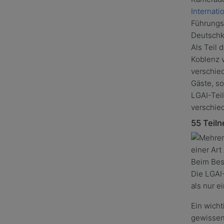
Internati
Führungs
Deutschk
Als Teil 
Koblenz 
verschied
Gäste, so
LGAI-Tei
verschied
55 Teil
Beim Be
Die LGAI
als nur e
Ein wicht
gewissen