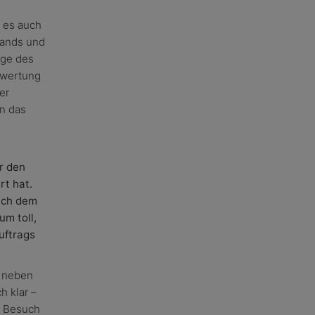
 es auch
lands und
age des
swertung
er
n das
r den
rt hat.
auch dem
um toll,
uftrags
d neben
h klar –
er Besuch