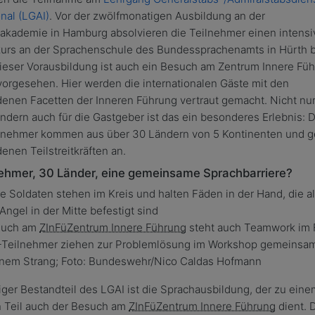
onal (LGAI)
. Vor der zwölfmonatigen Ausbildung an der
akademie in Hamburg absolvieren die Teilnehmer einen intens
urs an der Sprachenschule des Bundessprachenamts in Hürth b
dieser Vorausbildung ist auch ein Besuch am Zentrum Innere Füh
vorgesehen. Hier werden die internationalen Gäste mit den
enen Facetten der Inneren Führung vertraut gemacht. Nicht nur 
ndern auch für die Gastgeber ist das ein besonderes Erlebnis: 
lnehmer kommen aus über 30 Ländern von 5 Kontinenten und 
enen Teilstreitkräften an.
nehmer, 30 Länder, eine gemeinsame Sprachbarriere?
such am
ZInFü
Zentrum Innere Führung
steht auch Teamwork im 
-Teilnehmer ziehen zur Problemlösung im Workshop gemeinsa
inem Strang; Foto:
Bundeswehr/Nico Caldas Hofmann
iger Bestandteil des LGAI ist die Sprachausbildung, der zu eine
 Teil auch der Besuch am
ZInFü
Zentrum Innere Führung
dient. 