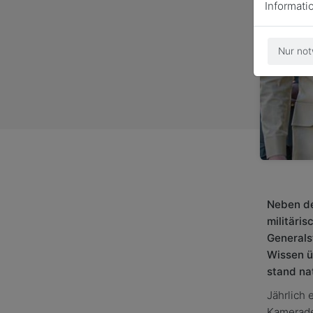
Informati
Nur not
Neben de
militäri
Generals
Wissen ü
stand nat
Jährlich
Kamerade