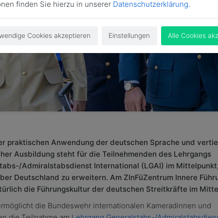
onen finden Sie hierzu in unserer
Datenschutzerklärung
.
wendige Cookies akzeptieren
Einstellungen
Alle Cookies ak
r praktischen Anwendung der deutschen Sprache und verti
scher Ausbildung steht für die Teilnehmenden des Lehrgangs
tabs-/Admiralstabsdienst International (LGAI) im Mittelpunkt,
ber Deutschland zu erweitern. Am ZInFüZentrum Innere Führ
ürlich die Führungskultur der deutschen Streitkräfte im Mitte
 ermöglicht die Bundeswehr internationalen Kameradinnen und
n die Teilnahme am
Lehrgang Generalstabs-/Admiralstabsdien