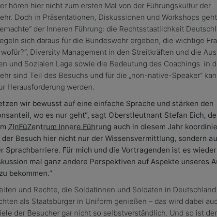
r hören hier nicht zum ersten Mal von der Führungskultur der
hr. Doch in Präsentationen, Diskussionen und Workshops geht
emachte“ der Inneren Führung: die Rechtsstaatlichkeit Deutsch
egeln sich daraus für die Bundeswehr ergeben, die wichtige Fr
wofür?“, Diversity Management in den Streitkräften und die Au
ren und Sozialen Lage sowie die Bedeutung des Coachings in d
r sind Teil des Besuchs und für die „
non-
native-
Speaker“
kan
zur Herausforderung werden.
etzen wir bewusst auf eine einfache Sprache und stärken den
nsanteil, wo es nur geht“, sagt Oberstleutnant Stefan Eich, de
am
ZInFü
Zentrum Innere Führung
auch in diesem Jahr koordinie
t der Besuch hier nicht nur der Wissensvermittlung, sondern 
r Sprachbarriere. Für mich und die Vortragenden ist es wieder
iskussion mal ganz andere Perspektiven auf Aspekte unseres A
 zu bekommen.“
heiten und Rechte, die Soldatinnen und Soldaten in Deutschlan
ichten als Staatsbürger in Uniform genießen – das wird dabei auc
viele der Besucher gar nicht so selbstverständlich. Und so ist d