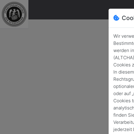
Coo
Wir verwe
Bestimmte
werden in
Int
(ALTCHA) 
Cookies z
In diesem
Rechtsgru
optionale
oder auf 
Cookies t
analytisc
finden Si
Verarbeit
jederzeit