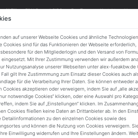
ALEX
FüAkBw und GIDS
Das Team
Kontakt
Verans
kies
nden auf unserer Webseite Cookies und ähnliche Technologien
 Cookies sind für das Funktionieren der Webseite erforderlich,
sbesondere für den Mitgliederlogin und den Versand von Formu
ernationaler Besuch im Zentrum In
eingesetzt. Mit Ihrer Zustimmung verwenden wir außerdem ana
Führung
ur Nutzungsanalyse unserer Webseiten unter alex-fueakbw.de 
 Fall gilt Ihre Zustimmmung zum Einsatz dieser Cookies auch al
Zurück
5. Okt. 2022
ndlage für die Verarbeitung Ihrer Daten. Sie können entweder a
n Cookies akzeptieren oder verweigern, indem Sie auf „alle akze
„nur notwendige Cookies“ klicken, oder eine Auswahl pro Katego
reffen, indem Sie auf „Einstellungen“ klicken. Im Zusammenhang
hen Cookies fließen keine Daten an Drittanbieter ab. In den Eins
e Detailinformationen zu den einzelnen Cookies sowie des
ungsortes und können die Nutzung von Cookies verweigern. Si
 Ihre Einwilligung widerrufen und Ihre Einstellungen ändern. Wei