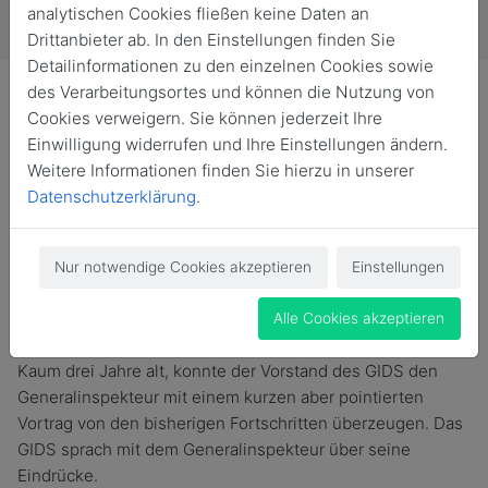
analytischen Cookies fließen keine Daten an
Drittanbieter ab. In den Einstellungen finden Sie
Detailinformationen zu den einzelnen Cookies sowie
des Verarbeitungsortes und können die Nutzung von
Cookies verweigern. Sie können jederzeit Ihre
Einwilligung widerrufen und Ihre Einstellungen ändern.
Weitere Informationen finden Sie hierzu in unserer
Mitte März besuchte der Generalinspekteur der
Datenschutzerklärung
.
Bundeswehr, General Eberhard Zorn, neben der
Führungsakademie der Bundeswehr auch das German
Institute for Defence and Strategic Studies (GIDS). Dort
Nur notwendige Cookies akzeptieren
Einstellungen
erkundigte sich der oberste Soldat der Bundeswehr in
Deutschland über die Fortschritte der einzigartigen
Alle Cookies akzeptieren
Denkfabrik der Bundeswehr in Hamburg Blankenese.
Kaum drei Jahre alt, konnte der Vorstand des GIDS den
Generalinspekteur mit einem kurzen aber pointierten
Vortrag von den bisherigen Fortschritten überzeugen. Das
GIDS sprach mit dem Generalinspekteur über seine
Eindrücke.