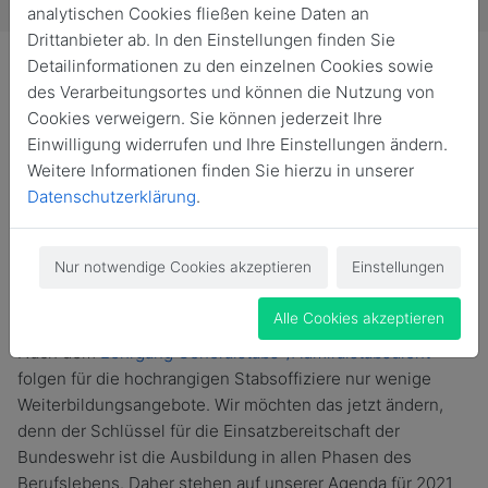
analytischen Cookies fließen keine Daten an
Drittanbieter ab. In den Einstellungen finden Sie
Detailinformationen zu den einzelnen Cookies sowie
des Verarbeitungsortes und können die Nutzung von
Cookies verweigern. Sie können jederzeit Ihre
Einwilligung widerrufen und Ihre Einstellungen ändern.
Lebenslanges Lernen? Herausforderung angenommen!
Weitere Informationen finden Sie hierzu in unserer
Für Stabsoffiziere ab einem Alter von 30 Jahren gibt es
Datenschutzerklärung
.
wenige Ausbildungsmöglichkeiten in den Streitkräften.
Dabei bilden sie die zweithöchste Dienstgradgruppe. Die
Bundeswehr hat den Bedarf erkannt und gleich zwei
Nur notwendige Cookies akzeptieren
Einstellungen
Lösungen parat.
Alle Cookies akzeptieren
Nach dem
Lehrgang Generalstabs-/Admiralstabsdient
folgen für die hochrangigen Stabsoffiziere nur wenige
Weiterbildungsangebote. Wir möchten das jetzt ändern,
denn der Schlüssel für die Einsatzbereitschaft der
Bundeswehr ist die Ausbildung in allen Phasen des
Berufslebens. Daher stehen auf unserer Agenda für 2021