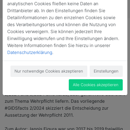
analytischen Cookies fließen keine Daten an
Drittanbieter ab. In den Einstellungen finden Sie
Detailinformationen zu den einzelnen Cookies sowie
des Verarbeitungsortes und können die Nutzung von
Cookies verweigern. Sie können jederzeit Ihre
Einwilligung widerrufen und Ihre Einstellungen ändern.
Weitere Informationen finden Sie hierzu in unserer
Durch den russischen Angriffskrieg gegen die Ukraine
Datenschutzerklärung
.
wird die Wiedereinsetzung der Wehrpflicht in
Deutschland erneut öffentlich diskutiert.
Nur notwendige Cookies akzeptieren
Einstellungen
Die Meinungen hierzu gehen weit auseinander. Umso
wichtiger ist es, dass die Debatte faktenbasiert bleibt.
Alle Cookies akzeptieren
Vor diesem Hintergrund sollen die #GIDSfacts 1/2024,
2/2024 und 3/2024 eine kurze, aber gehaltvolle Übersicht
zum Thema Wehrpflicht liefern. Das vorliegende
#GIDSfacts 2/2024 skizziert die Entscheidung zur
Aussetzung der Wehrpflicht 2011.
Zum Autor: Jannis Figura war von 2017 bis 2019 freiwillig