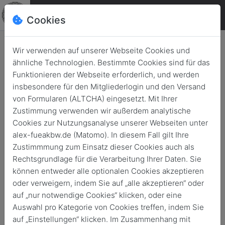
Cookies
Wir verwenden auf unserer Webseite Cookies und
ähnliche Technologien. Bestimmte Cookies sind für das
#GIDSfacts 2/2024 Zur
Funktionieren der Webseite erforderlich, und werden
Entscheidung der Aussetzung
insbesondere für den Mitgliederlogin und den Versand
von Formularen (ALTCHA) eingesetzt. Mit Ihrer
der Wehrpflicht 2011
Zustimmung verwenden wir außerdem analytische
Cookies zur Nutzungsanalyse unserer Webseiten unter
Zurück
13. Feb. 2024
Publikationen
alex-fueakbw.de (Matomo). In diesem Fall gilt Ihre
Zustimmmung zum Einsatz dieser Cookies auch als
Rechtsgrundlage für die Verarbeitung Ihrer Daten. Sie
können entweder alle optionalen Cookies akzeptieren
oder verweigern, indem Sie auf „alle akzeptieren“ oder
auf „nur notwendige Cookies“ klicken, oder eine
Auswahl pro Kategorie von Cookies treffen, indem Sie
auf „Einstellungen“ klicken. Im Zusammenhang mit