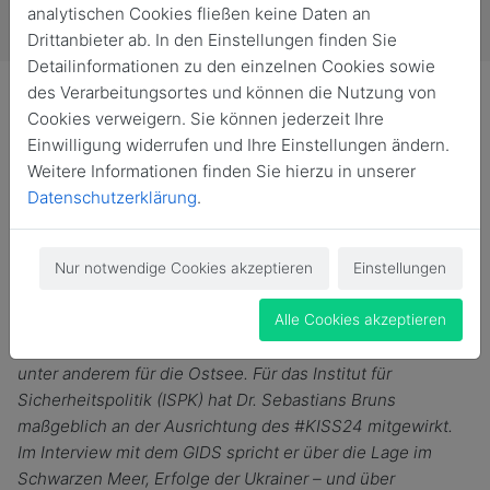
analytischen Cookies fließen keine Daten an
Drittanbieter ab. In den Einstellungen finden Sie
Detailinformationen zu den einzelnen Cookies sowie
des Verarbeitungsortes und können die Nutzung von
Cookies verweigern. Sie können jederzeit Ihre
Einwilligung widerrufen und Ihre Einstellungen ändern.
Weitere Informationen finden Sie hierzu in unserer
Im Interview: Dr. Sebastian Bruns, Wissenschaftler am
Datenschutzerklärung
.
Institut für Sicherheitspolitik an der Universität Kiel
(ISPK)
Das GIDS war in diesem Jahr Mitorganisator des Kiel
Nur notwendige Cookies akzeptieren
Einstellungen
International Seapower Symposium #KISS2024. Die
Konferenz ging der Frage nach, welche Lehren der Krieg
Alle Cookies akzeptieren
im Schwarzen Meer für andere Seegebiete bereithält,
unter anderem für die Ostsee. Für das Institut für
Sicherheitspolitik (ISPK) hat Dr. Sebastians Bruns
maßgeblich an der Ausrichtung des #KISS24 mitgewirkt.
Im Interview mit dem GIDS spricht er über die Lage im
Schwarzen Meer, Erfolge der Ukrainer – und über