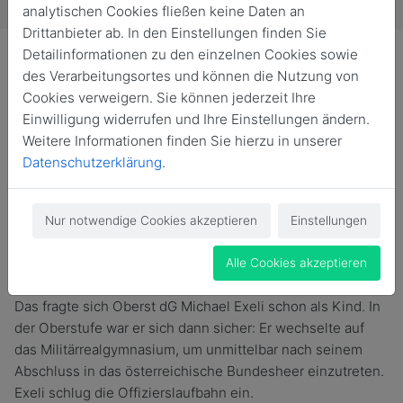
analytischen Cookies fließen keine Daten an
Drittanbieter ab. In den Einstellungen finden Sie
Detailinformationen zu den einzelnen Cookies sowie
des Verarbeitungsortes und können die Nutzung von
Cookies verweigern. Sie können jederzeit Ihre
Einwilligung widerrufen und Ihre Einstellungen ändern.
Vom Bundesheer zur Bundeswehr: Als seine militärische
Weitere Informationen finden Sie hierzu in unserer
Karriere vor fast 30 Jahren begann, ahnte Oberst des
Datenschutzerklärung
.
Generalstabsdienstes (dG) Michael Exeli nicht, dass er
ein paar Jahre in Deutschland dienen würde. Der
gebürtige Österreicher ist einer von vier
Nur notwendige Cookies akzeptieren
Einstellungen
Austauschoffizieren an der Führungsakademie der
Bundeswehr in Hamburg.
Alle Cookies akzeptieren
Soll ich zum Militär oder doch lieber zur Polizei gehen?
Das fragte sich Oberst
dG
Michael Exeli schon als Kind. In
der Oberstufe war er sich dann sicher: Er wechselte auf
das Militärrealgymnasium, um unmittelbar nach seinem
Abschluss in das österreichische Bundesheer einzutreten.
Exeli schlug die Offizierslaufbahn ein.