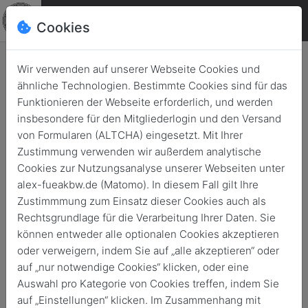
Cookies
Wir verwenden auf unserer Webseite Cookies und
ähnliche Technologien. Bestimmte Cookies sind für das
Funktionieren der Webseite erforderlich, und werden
insbesondere für den Mitgliederlogin und den Versand
#GIDSresearch 2/2024 und
von Formularen (ALTCHA) eingesetzt. Mit Ihrer
#GIDSstatement 7/2024
Zustimmung verwenden wir außerdem analytische
Cookies zur Nutzungsanalyse unserer Webseiten unter
Energieautonome Streitkräfte:
alex-fueakbw.de (Matomo). In diesem Fall gilt Ihre
Wasserstoff und die
Zustimmmung zum Einsatz dieser Cookies auch als
Möglichkeiten nachhaltiger
Rechtsgrundlage für die Verarbeitung Ihrer Daten. Sie
können entweder alle optionalen Cookies akzeptieren
Systeme David Reim und
oder verweigern, indem Sie auf „alle akzeptieren“ oder
Simon Struck legen Analyse
auf „nur notwendige Cookies“ klicken, oder eine
vor
Auswahl pro Kategorie von Cookies treffen, indem Sie
auf „Einstellungen“ klicken. Im Zusammenhang mit