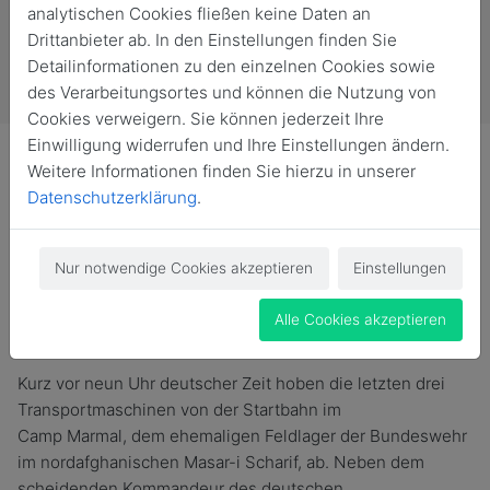
analytischen Cookies fließen keine Daten an
Drittanbieter ab. In den Einstellungen finden Sie
Detailinformationen zu den einzelnen Cookies sowie
des Verarbeitungsortes und können die Nutzung von
Cookies verweigern. Sie können jederzeit Ihre
Einwilligung widerrufen und Ihre Einstellungen ändern.
Weitere Informationen finden Sie hierzu in unserer
Datenschutzerklärung
.
Die letzten 264 Bundeswehr-Soldatinnen und Soldaten
sind aus Afghanistan zurückgekehrt. Mit dem Empfang
Nur notwendige Cookies akzeptieren
Einstellungen
der Truppe endet die Mission Resolute Support und der
rund 20 Jahre dauernde Einsatz der Bundeswehr am
Alle Cookies akzeptieren
Hindukusch.
Kurz vor neun Uhr deutscher Zeit hoben die letzten drei
Transportmaschinen von der Startbahn im
Camp
Marmal,
dem ehemaligen Feldlager der Bundeswehr
im nordafghanischen Masar-i Scharif, ab. Neben dem
scheidenden Kommandeur des deutschen