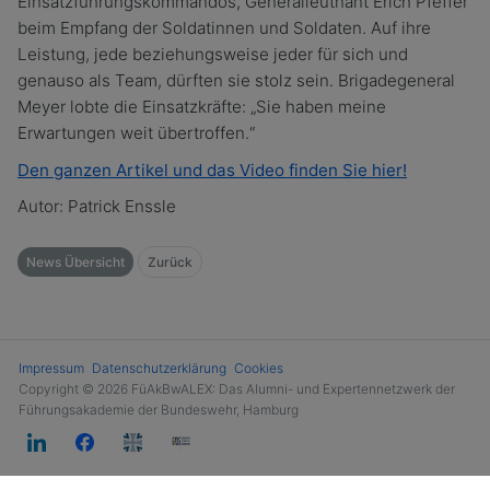
Einsatzführungskommandos, Generalleutnant Erich Pfeffer
beim Empfang der Soldatinnen und Soldaten. Auf ihre
Leistung, jede beziehungsweise jeder für sich und
genauso als Team, dürften sie stolz sein. Brigadegeneral
Meyer lobte die Einsatzkräfte: „Sie haben meine
Erwartungen weit übertroffen.“
Den ganzen Artikel und das Video finden Sie hier!
Autor: Patrick Enssle
News Übersicht
Zurück
Impressum
Datenschutzerklärung
Cookies
Copyright © 2026 FüAkBwALEX: Das Alumni- und Expertennetzwerk der
Führungsakademie der Bundeswehr, Hamburg