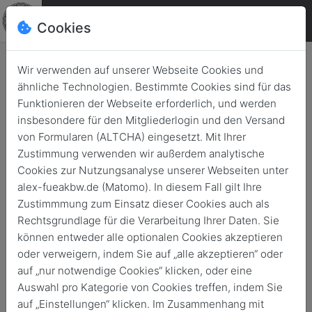
Cookies
Wir verwenden auf unserer Webseite Cookies und
ähnliche Technologien. Bestimmte Cookies sind für das
Funktionieren der Webseite erforderlich, und werden
Auch viele Alumni waren dort:
insbesondere für den Mitgliederlogin und den Versand
Letzter Flieger ist gelandet! Die
von Formularen (ALTCHA) eingesetzt. Mit Ihrer
Zustimmung verwenden wir außerdem analytische
Bundeswehr beendet Einsatz
Cookies zur Nutzungsanalyse unserer Webseiten unter
in Afghanistan
alex-fueakbw.de (Matomo). In diesem Fall gilt Ihre
Zustimmmung zum Einsatz dieser Cookies auch als
Zurück
30. Juni 2021
Rechtsgrundlage für die Verarbeitung Ihrer Daten. Sie
können entweder alle optionalen Cookies akzeptieren
oder verweigern, indem Sie auf „alle akzeptieren“ oder
auf „nur notwendige Cookies“ klicken, oder eine
Auswahl pro Kategorie von Cookies treffen, indem Sie
auf „Einstellungen“ klicken. Im Zusammenhang mit