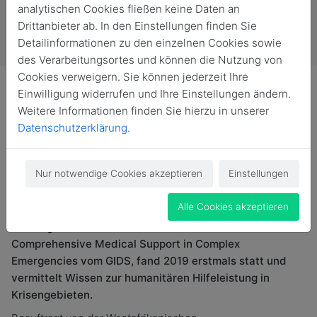
analytischen Cookies fließen keine Daten an
Drittanbieter ab. In den Einstellungen finden Sie
Detailinformationen zu den einzelnen Cookies sowie
des Verarbeitungsortes und können die Nutzung von
Cookies verweigern. Sie können jederzeit Ihre
Einwilligung widerrufen und Ihre Einstellungen ändern.
Weitere Informationen finden Sie hierzu in unserer
Datenschutzerklärung
.
Als Ausbilder in Afrika: Flottillenarzt Dr. Christian
Haggenmiller hat jetzt erneut einen Lehrgang zu
Nur notwendige Cookies akzeptieren
Einstellungen
komplexen Notlagen gestaltet und begleitet. Der
wissenschaftliche Mitarbeiter des GIDS unterstützte in
Alle Cookies akzeptieren
Ghana am Kofi Annan International Peacekeeping
Training Centre (KAIPTC). Initiiert wurde der Kurs
Comprehensive Medical Support in Complex
Emergencies vom GIDS, fand 2019 erstmals statt und
vermittelt Wissen zur humanitären Hilfeleistung in
Krisengebieten.