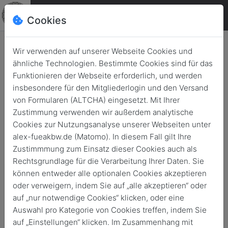
Cookies
Wir verwenden auf unserer Webseite Cookies und
ähnliche Technologien. Bestimmte Cookies sind für das
GIDS unterstützt am Golf von
Funktionieren der Webseite erforderlich, und werden
Guinea: Flottillenarzt Dr.
insbesondere für den Mitgliederlogin und den Versand
von Formularen (ALTCHA) eingesetzt. Mit Ihrer
Christian Haggenmiller bereitet
Zustimmung verwenden wir außerdem analytische
auf komplexe Notlagen vor
Cookies zur Nutzungsanalyse unserer Webseiten unter
alex-fueakbw.de (Matomo). In diesem Fall gilt Ihre
Zurück
30. Juli 2021
Zustimmmung zum Einsatz dieser Cookies auch als
Rechtsgrundlage für die Verarbeitung Ihrer Daten. Sie
können entweder alle optionalen Cookies akzeptieren
oder verweigern, indem Sie auf „alle akzeptieren“ oder
auf „nur notwendige Cookies“ klicken, oder eine
Auswahl pro Kategorie von Cookies treffen, indem Sie
auf „Einstellungen“ klicken. Im Zusammenhang mit