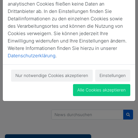
analytischen Cookies fließen keine Daten an
Alle
Allgemein
#GIDSdebate
Drittanbieter ab. In den Einstellungen finden Sie
Detailinformationen zu den einzelnen Cookies sowie
#GIDSessay 1/2026
GIDS in den Medien
des Verarbeitungsortes und können die Nutzung von
Cookies verweigern. Sie können jederzeit Ihre
#GIDSinterview
#GIDSnews
Einwilligung widerrufen und Ihre Einstellungen ändern.
Weitere Informationen finden Sie hierzu in unserer
#GIDSresearch 2/2026
#GIDSstatement 2/2026
Datenschutzerklärung
.
#GIDSstatement 3/2026
Nur notwendige Cookies akzeptieren
Einstellungen
#GIDSstatement 4/2026
Publikationen
Alle Cookies akzeptieren
News durchsuchen