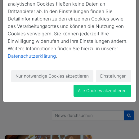
analytischen Cookies fließen keine Daten an
Alle
Allgemein
#GIDSdebate
Drittanbieter ab. In den Einstellungen finden Sie
Detailinformationen zu den einzelnen Cookies sowie
#GIDSessay 1/2026
GIDS in den Medien
des Verarbeitungsortes und können die Nutzung von
Cookies verweigern. Sie können jederzeit Ihre
#GIDSinterview
#GIDSnews
Einwilligung widerrufen und Ihre Einstellungen ändern.
Weitere Informationen finden Sie hierzu in unserer
#GIDSresearch 2/2026
#GIDSstatement 2/2026
Datenschutzerklärung
.
#GIDSstatement 3/2026
Nur notwendige Cookies akzeptieren
Einstellungen
#GIDSstatement 4/2026
Publikationen
Alle Cookies akzeptieren
News durchsuchen